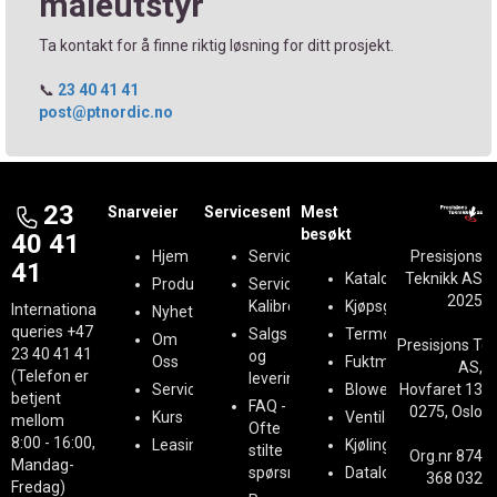
måleutstyr
Ta kontakt for å finne riktig løsning for ditt prosjekt.
📞
23 40 41 41
post@ptnordic.no
23
Snarveier
Servicesenter
Mest
besøkt
40 41
Hjem
Serviceregistrering
Presisjons
41
Kataloger
Teknikk AS
Produkter
Service &
2025
Kalibrering
Kjøpsguider
International
Nyheter
queries
+47
Salgs
Termografi
Om
Presisjons Te
23 40 41 41
og
Oss
Fuktmåling
AS,
(Telefon er
leveringsbetingelser
Service
BlowerDoor
Hovfaret 13
betjent
FAQ -
0275, Oslo
Kurs
Ventilasjon
mellom
Ofte
8:00 - 16:00,
Leasing
Kjøling
stilte
Org.nr 874
Mandag-
spørsmål
Datalogging
368 032
Fredag)