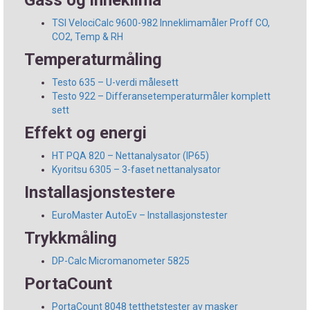
Gass og inneklima
TSI VelociCalc 9600-982 Inneklimamåler Proff CO,
CO2, Temp & RH
Temperaturmåling
Testo 635 – U-verdi målesett
Testo 922 – Differansetemperaturmåler komplett
sett
Effekt og energi
HT PQA 820 – Nettanalysator (IP65)
Kyoritsu 6305 – 3-faset nettanalysator
Installasjonstestere
EuroMaster AutoEv – Installasjonstester
Trykkmåling
DP-Calc Micromanometer 5825
PortaCount
PortaCount 8048 tetthetstester av masker