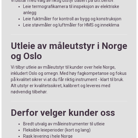
Vi bistår med valg av riktig utstyr basert på ditt behov:
Leie termografikamera til inspeksjon av elektriske
anlegg
Leie fuktmåler for kontroll av bygg og konstruksjon
Leie støvmåler og luftmåler for HMS og inneklima
Utleie av måleutstyr i Norge
og Oslo
Vi tilbyr utleie av måleutstyr til kunder over hele Norge,
inkludert Oslo og omegn. Med høy fagkompetanse og fokus
på kvalitet sikrer vi at du får riktig instrument - klart til bruk.
Alt utstyr er kvalitetssikret, kalibrert og leveres med
nødvendig tilbehør.
Derfor velger kunder oss
Bredt utvalg av måleinstrumenter til utleie
Fleksible leieperioder (kort og lang)
Rask levering i hele Norge