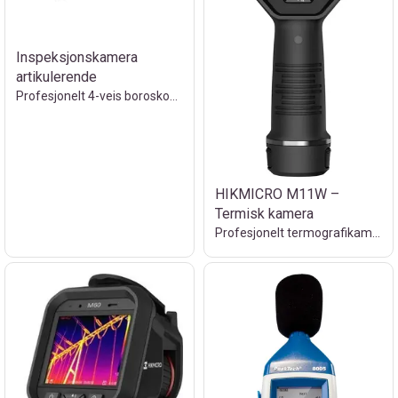
Inspeksjonskamera
artikulerende
Profesjonelt 4-veis boroskop til utleie
HIKMICRO M11W –
Termisk kamera
Profesjonelt termografikamera til utleie