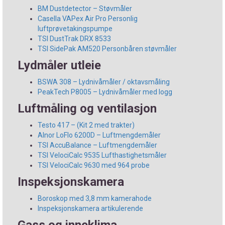
BM Dustdetector – Støvmåler
Casella VAPex Air Pro Personlig
luftprøvetakingspumpe
TSI DustTrak DRX 8533
TSI SidePak AM520 Personbåren støvmåler
Lydmåler utleie
BSWA 308 – Lydnivåmåler / oktavsmåling
PeakTech P8005 – Lydnivåmåler med logg
Luftmåling og ventilasjon
Testo 417 – (Kit 2 med trakter)
Alnor LoFlo 6200D – Luftmengdemåler
TSI AccuBalance – Luftmengdemåler
TSI VelociCalc 9535 Lufthastighetsmåler
TSI VelociCalc 9630 med 964 probe
Inspeksjonskamera
Boroskop med 3,8 mm kamerahode
Inspeksjonskamera artikulerende