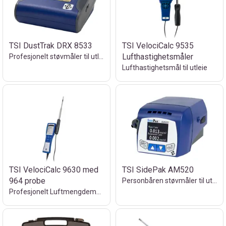
TSI DustTrak DRX 8533
TSI VelociCalc 9535
Lufthastighetsmåler
Profesjonelt støvmåler til utleie
Lufthastighetsmål til utleie
TSI VelociCalc 9630 med
TSI SidePak AM520
964 probe
Personbåren støvmåler til utleie
Profesjonelt Luftmengdemåler til utleie