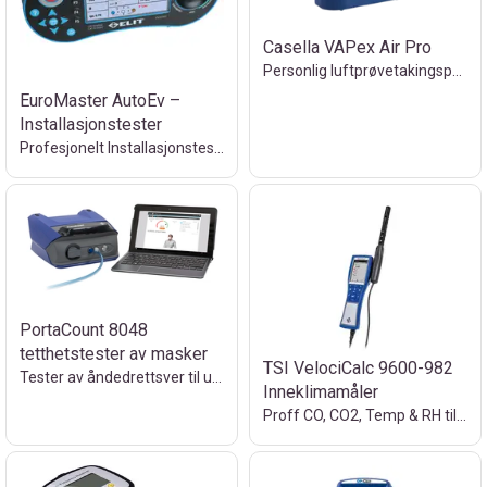
Casella VAPex Air Pro
Personlig luftprøvetakingspumpe utleie
EuroMaster AutoEv –
Installasjonstester
Profesjonelt Installasjonstester utleie
PortaCount 8048
tetthetstester av masker
TSI VelociCalc 9600-982
Tester av åndedrettsver til utleie
Inneklimamåler
Proff CO, CO2, Temp & RH til utleie