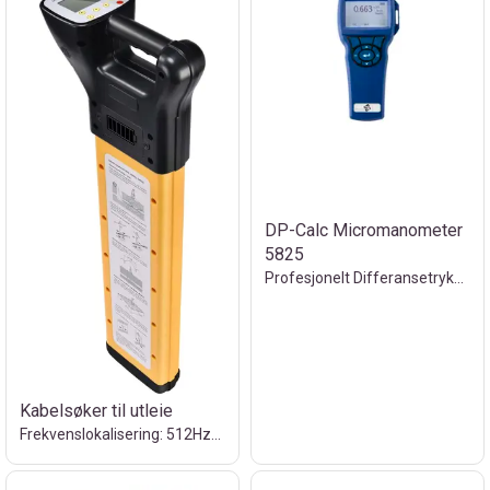
DP-Calc Micromanometer
5825
Profesjonelt Differansetrykk til utleie
Kabelsøker til utleie
Frekvenslokalisering: 512Hz/640Hz/33kHz