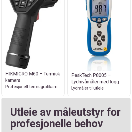
HIKMICRO M60 – Termisk
PeakTech P8005 –
kamera
Lydnivåmåler med logg
Profesjonelt termografikamera til utleie
Lydmåler til utleie
Utleie av måleutstyr for
profesjonelle behov