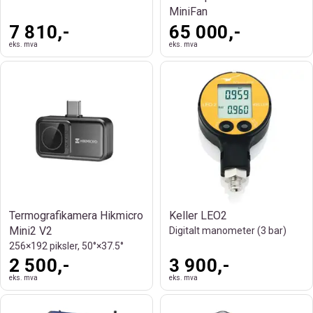
MiniFan
7 810,-
65 000,-
eks. mva
eks. mva
Termografikamera Hikmicro
Keller LEO2
Mini2 V2
Digitalt manometer (3 bar)
256×192 piksler, 50°×37.5°
2 500,-
3 900,-
eks. mva
eks. mva