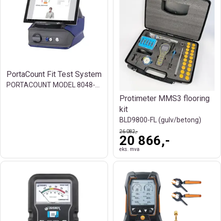
PortaCount Fit Test System
PORTACOUNT MODEL 8048-1-TEU; W/EU TABLET
Protimeter MMS3 flooring
kit
BLD9800-FL (gulv/betong)
26 082,-
20 866,-
eks. mva