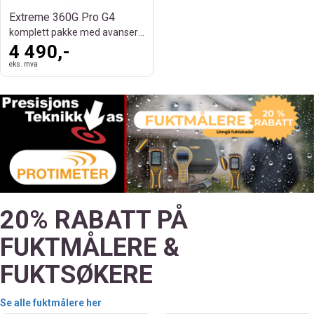
Extreme 360G Pro G4
komplett pakke med avanserte funksjoner
4 490,-
eks. mva
20% RABATT PÅ
FUKTMÅLERE &
FUKTSØKERE
Se alle fuktmålere her