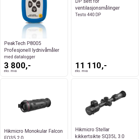
DP sett for
ventilasjonsmålinger
Testo 440 DP
PeakTech P8005
Profesjonell lydnivåmåler
med datalogger
3 800,-
11 110,-
eks. mva
eks. mva
Hikmicro Stellar
Hikmicro Monokular Falcon
kikkertsikte SQ35L 3.0
FQ35 2.0