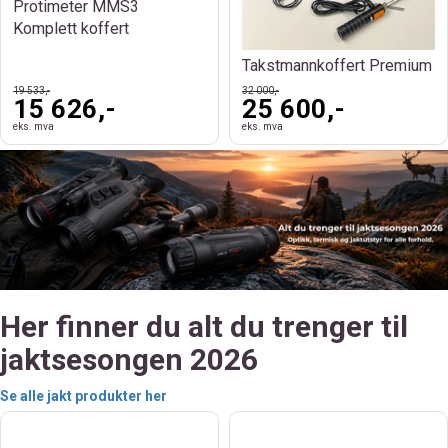
Protimeter MMS3
Komplett koffert
Takstmannkoffert Premium
19 533,-
32 000,-
15 626,-
25 600,-
eks. mva
eks. mva
Her finner du alt du trenger til
jaktsesongen 2026
Se alle jakt produkter her