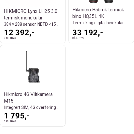
Hikmicro Habrok termisk
HIKMICRO Lynx LH25 3.0
bino HQ35L 4K
termisk monokular
Termisk og digital binokular
384 × 288 sensor, NETD <15 mK og 1200 m
12 392,-
33 192,-
eks. mva
eks. mva
Hikmicro 4G Viltkamera
M15
Integrert SIM, 4G overføring bilde/video
1 795,-
eks. mva