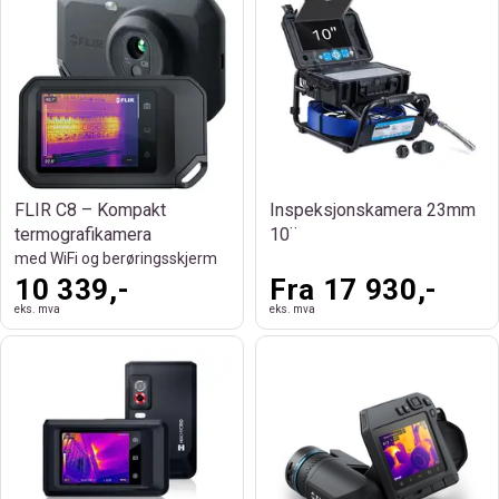
FLIR C8 – Kompakt
Inspeksjonskamera 23mm
termografikamera
10¨
med WiFi og berøringsskjerm
10 339,-
Fra 17 930,-
eks. mva
eks. mva