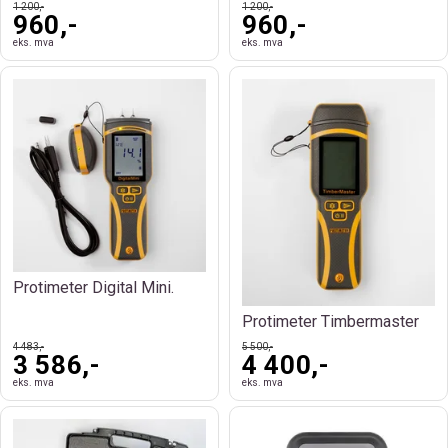
1 200,-
1 200,-
960,-
960,-
eks. mva
eks. mva
Protimeter Digital Mini.
Protimeter Timbermaster
4 483,-
5 500,-
3 586,-
4 400,-
eks. mva
eks. mva