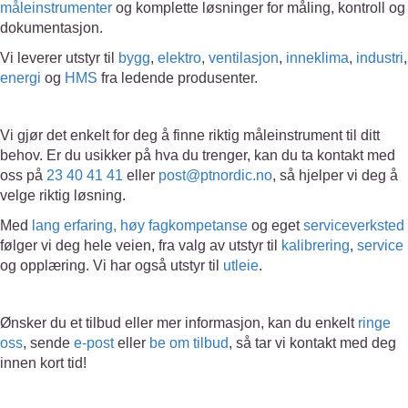
måleinstrumenter
og komplette løsninger for måling, kontroll og
dokumentasjon.
Vi leverer utstyr til
bygg
,
elektro
,
ventilasjon
,
inneklima
,
industri
,
energi
og
HMS
fra ledende produsenter.
Vi gjør det enkelt for deg å finne riktig måleinstrument til ditt
behov. Er du usikker på hva du trenger, kan du ta kontakt med
oss på
23 40 41 41
eller
post@ptnordic.no
, så hjelper vi deg å
velge riktig løsning.
Med
lang erfaring, høy fagkompetanse
og eget
serviceverksted
følger vi deg hele veien, fra valg av utstyr til
kalibrering
,
service
og opplæring. Vi har også utstyr til
utleie
.
Ønsker du et tilbud eller mer informasjon, kan du enkelt
ringe
oss
, sende
e-post
eller
be om tilbud
, så tar vi kontakt med deg
innen kort tid!