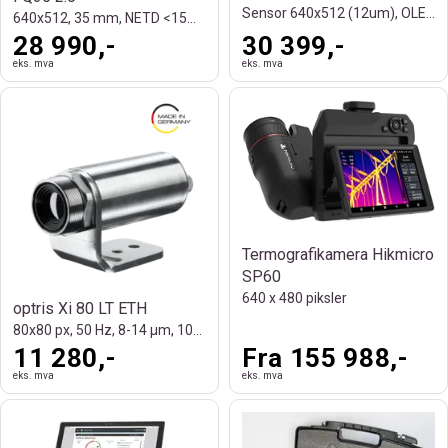
Sensor 640x512 (12um), OLED 2560x2560
640x512, 35 mm, NETD <15mK
28 990,-
30 399,-
eks. mva
eks. mva
Termografikamera Hikmicro
SP60
640 x 480 piksler
optris Xi 80 LT ETH
80x80 px, 50 Hz, 8-14 µm, 100 mK NETD
11 280,-
Fra 155 988,-
eks. mva
eks. mva