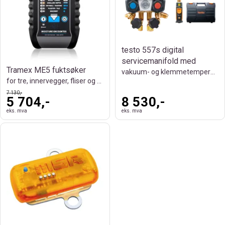
testo 557s digital
servicemanifold med
Tramex ME5 fuktsøker
vakuum- og klemmetemperaturprober
for tre, innervegger, fliser og murverk.
7 130,-
5 704,-
8 530,-
eks. mva
eks. mva