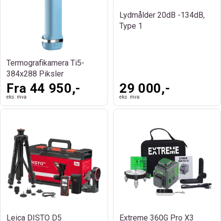
Lydmålder 20dB -134dB,
Type 1
Termografikamera Ti5-
384x288 Piksler
Fra 44 950,-
29 000,-
eks. mva
eks. mva
Leica DISTO D5
Extreme 360G Pro X3