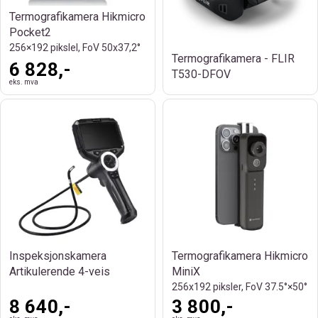
Termografikamera Hikmicro
Pocket2
256×192 pikslel, FoV 50x37,2°
Termografikamera - FLIR
6 828,-
T530-DFOV
eks. mva
Inspeksjonskamera
Termografikamera Hikmicro
Artikulerende 4-veis
MiniX
256x192 piksler, FoV 37.5°×50°
8 640,-
3 800,-