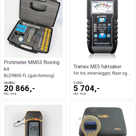
Protimeter MMS3 flooring
Tramex ME5 fuktsøker
kit
for tre, innervegger, fliser og murverk.
BLD9800-FL (gulv/betong)
26 082,-
7 130,-
20 866,-
5 704,-
eks. mva
eks. mva