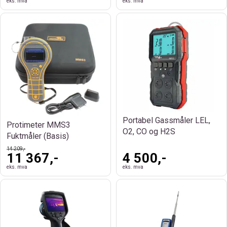
eks. mva
eks. mva
Portabel Gassmåler LEL,
Protimeter MMS3
O2, CO og H2S
Fuktmåler (Basis)
14 209,-
11 367,-
4 500,-
eks. mva
eks. mva