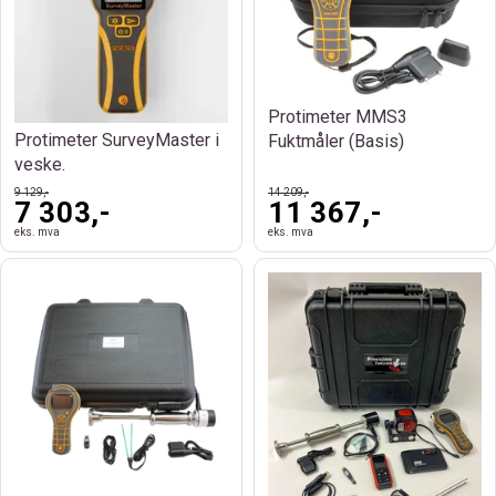
Protimeter MMS3
Protimeter SurveyMaster i
Fuktmåler (Basis)
veske.
9 129,-
14 209,-
7 303,-
11 367,-
eks. mva
eks. mva