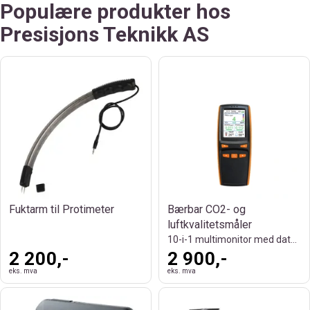
Populære produkter hos
Presisjons Teknikk AS
Fuktarm til Protimeter
Bærbar CO2- og
luftkvalitetsmåler
10-i-1 multimonitor med datalagring
2 200,-
2 900,-
eks. mva
eks. mva