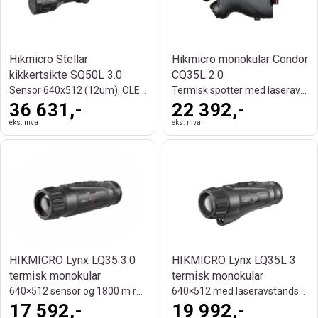
Hikmicro Stellar
Hikmicro monokular Condor
kikkertsikte SQ50L 3.0
CQ35L 2.0
Sensor 640x512 (12um), OLED 2560x2560
Termisk spotter med laseravstandsmåler
36 631,-
22 392,-
eks. mva
eks. mva
HIKMICRO Lynx LQ35 3.0
HIKMICRO Lynx LQ35L 3
termisk monokular
termisk monokular
640×512 sensor og 1800 m rekkevidde
640×512 med laseravstandsmåler og 1800 m
17 592,-
19 992,-