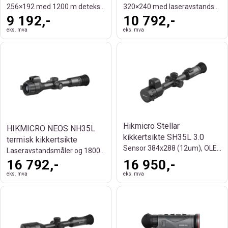
256×192 med 1200 m deteksjonsrekkevidde
320×240 med laseravstandsmåler
9 192,-
10 792,-
eks. mva
eks. mva
Hikmicro Stellar
HIKMICRO NEOS NH35L
kikkertsikte SH35L 3.0
termisk kikkertsikte
Sensor 384x288 (12um), OLED 2560x2560
Laseravstandsmåler og 1800 m rekkevidde
16 792,-
16 950,-
eks. mva
eks. mva