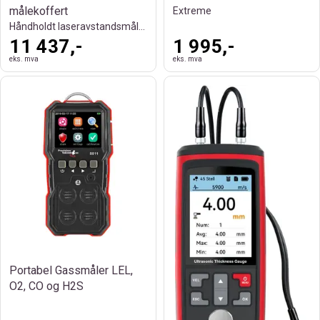
målekoffert
Extreme
Håndholdt laseravstandsmåler
11 437,-
1 995,-
eks. mva
eks. mva
Portabel Gassmåler LEL,
O2, CO og H2S