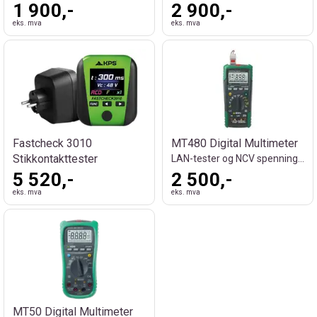
1 900,-
2 900,-
eks. mva
eks. mva
Fastcheck 3010
MT480 Digital Multimeter
Stikkontakttester
LAN-tester og NCV spenningsdeteksjon
5 520,-
2 500,-
eks. mva
eks. mva
MT50 Digital Multimeter