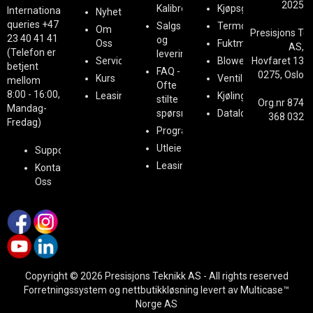
2025
Kalibrering
Kjøpsguider
International
Nyheter
queries
+47
Salgs
Termografi
Om
Presisjons Te
23 40 41 41
og
Oss
Fuktmåling
AS,
(Telefon er
leveringsbetingelser
Service
BlowerDoor
Hovfaret 13
betjent
FAQ -
0275, Oslo
Kurs
Ventilasjon
mellom
Ofte
8:00 - 16:00,
Leasing
Kjøling
stilte
Org.nr 874
Mandag-
spørsmål
Datalogging
368 032
Fredag)
Programvare
Utleie
Support
Leasing
Kontakt
Oss
Copyright © 2026 Presisjons Teknikk AS - All rights reserved
Forretningssystem
og
nettbutikkløsning
levert av
Multicase™
Norge AS