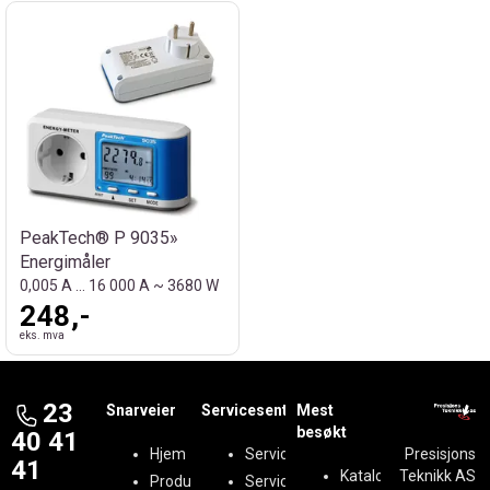
PeakTech® P 9035»
Energimåler
0,005 A ... 16 000 A ~ 3680 W
248,-
eks. mva
23
Snarveier
Servicesenter
Mest
besøkt
40 41
Hjem
Serviceregistrering
Presisjons
41
Kataloger
Teknikk AS
Produkter
Service &