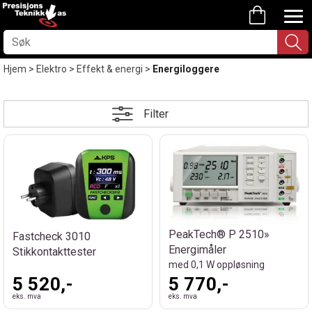
Hjem
>
Elektro
>
Effekt & energi
>
Energiloggere
Filter
PeakTech® P 2510»
Fastcheck 3010
Energimåler
Stikkontakttester
med 0,1 W oppløsning
5 520,-
5 770,-
eks. mva
eks. mva