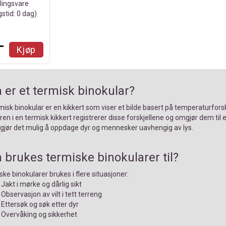
llingsvare
gstid:
0
dag)
-
Kjøp
 er et termisk binokular?
misk binokular er en kikkert som viser et bilde basert på temperaturforsk
en i en termisk kikkert registrerer disse forskjellene og omgjør dem til et
 gjør det mulig å oppdage dyr og mennesker uavhengig av lys.
 brukes termiske binokularer til?
ke binokularer brukes i flere situasjoner:
Jakt i mørke og dårlig sikt
Observasjon av vilt i tett terreng
Ettersøk og søk etter dyr
Overvåking og sikkerhet