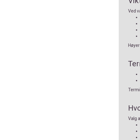
Vik
Ved va
Høyere
Ter
Termis
Hvo
Valg 