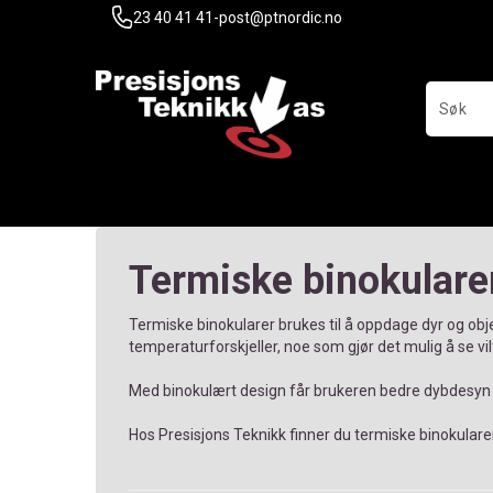
23 40 41 41
-
post@ptnordic.no
Termiske binokularer
Termiske binokularer brukes til å oppdage dyr og objek
temperaturforskjeller, noe som gjør det mulig å se vilt
Med binokulært design får brukeren bedre dybdesyn o
Hos Presisjons Teknikk finner du termiske binokularer t