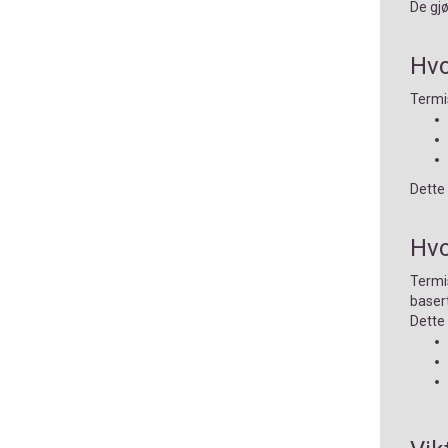
De gjø
Hvo
Termis
Dette 
Hvo
Termis
basert
Dette 