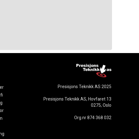
Presisjons Teknikk AS 2025
er
fi
Presisjons Teknikk AS, Hovfaret 13
ng
0275, Oslo
or
Org.nr 874 368 032
on
ng