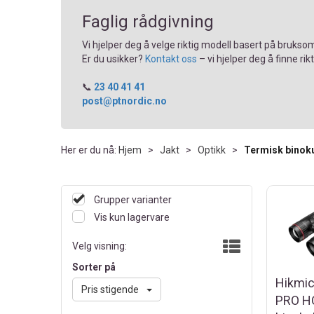
Faglig rådgivning
Vi hjelper deg å velge riktig modell basert på bruksom
Er du usikker?
Kontakt oss
– vi hjelper deg å finne rikt
📞
23 40 41 41
post@ptnordic.no
Her er du nå:
Hjem
>
Jakt
>
Optikk
>
Termisk binok
Grupper varianter
Vis kun lagervare
Velg visning:
Sorter på
Hikmic
Pris stigende
PRO H