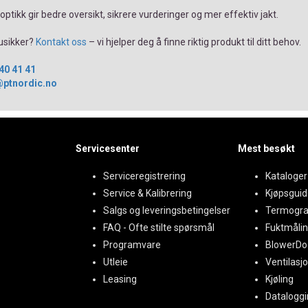
 optikk gir bedre oversikt, sikrere vurderinger og mer effektiv jakt.
 usikker?
Kontakt oss
– vi hjelper deg å finne riktig produkt til ditt behov.
40 41 41
ptnordic.no
Servicesenter
Mest besøkt
Serviceregistrering
Kataloger
Service & Kalibrering
Kjøpsguid
Salgs og leveringsbetingelser
Termogra
FAQ - Ofte stilte spørsmål
Fuktmåli
Programvare
BlowerDo
Utleie
Ventilasj
Leasing
Kjøling
Dataloggi