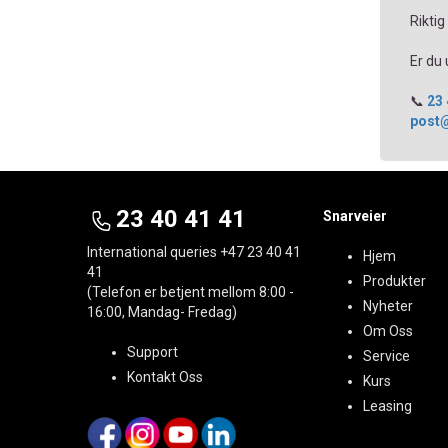
Riktig
Er du
📞
23 
post@
23 40 41 41
Snarveier
International queries
+47 23 40 41
Hjem
41
Produkter
(Telefon er betjent mellom 8:00 -
Nyheter
16:00, Mandag- Fredag)
Om Oss
Support
Service
Kontakt Oss
Kurs
Leasing