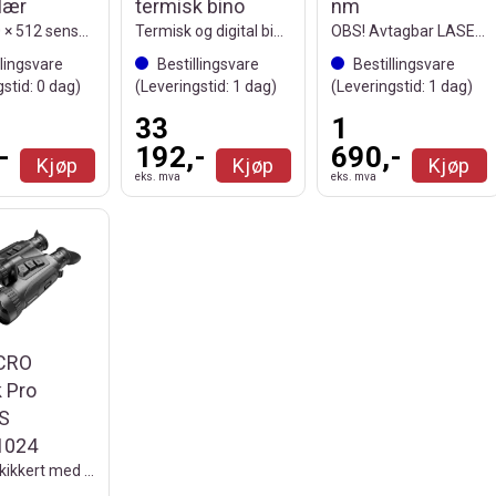
lær
termisk bino
nm
med 640 × 512 sensor og 4K kamera
Termisk og digital binokulær med 640×512
OBS! Avtagbar LASER-IR til Habrok Pro
llingsvare
Bestillingsvare
Bestillingsvare
gstid:
0
dag)
(Leveringstid:
1
dag)
(Leveringstid:
1
dag)
33
1
-
192,-
690,-
Kjøp
Kjøp
Kjøp
eks. mva
eks. mva
CRO
 Pro
S
1024
Termisk kikkert med laseravstandsmåler