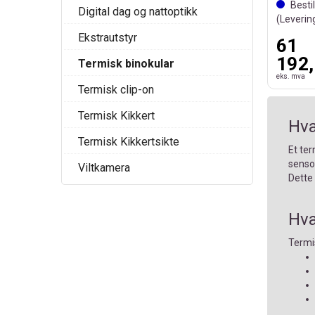
Besti
Digital dag og nattoptikk
(Leverin
Ekstrautstyr
61
192,
Termisk binokular
eks. mva
Termisk clip-on
Termisk Kikkert
Hva
Termisk Kikkertsikte
Et ter
sensor
Viltkamera
Dette
Hva
Termis