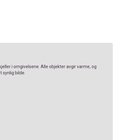
jeller i omgivelsene. Alle objekter avgir varme, og
 synlig bilde.