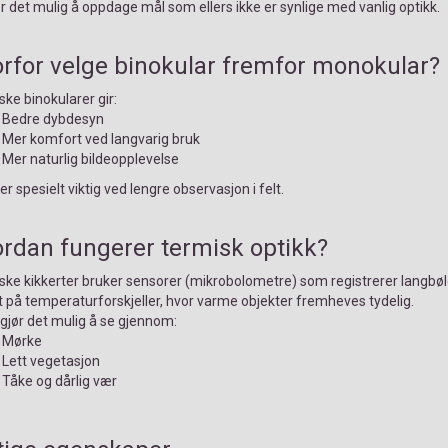
r det mulig å oppdage mål som ellers ikke er synlige med vanlig optikk.
rfor velge binokular fremfor monokular?
ke binokularer gir:
Bedre dybdesyn
Mer komfort ved langvarig bruk
Mer naturlig bildeopplevelse
er spesielt viktig ved lengre observasjon i felt.
rdan fungerer termisk optikk?
ke kikkerter bruker sensorer (mikrobolometre) som registrerer langbølg
 på temperaturforskjeller, hvor varme objekter fremheves tydelig.
gjør det mulig å se gjennom:
Mørke
Lett vegetasjon
Tåke og dårlig vær