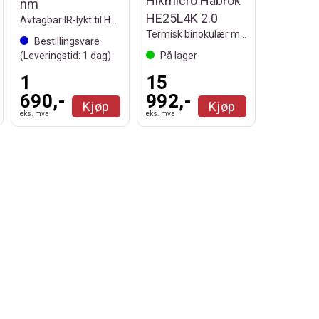
Hikmicro Habrok
nm
HE25L4K 2.0
Avtagbar IR-lykt til Habrok Pro
Termisk binokulær med laseravstandsmåler
Bestillingsvare
(Leveringstid:
1
dag)
På lager
1
15
690,-
992,-
Kjøp
Kjøp
eks. mva
eks. mva