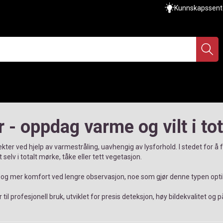
Kunnskapssent
 - oppdag varme og vilt i to
ter ved hjelp av varmestråling, uavhengig av lysforhold. I stedet for å f
 selv i totalt mørke, tåke eller tett vegetasjon.
g mer komfort ved lengre observasjon, noe som gjør denne typen optikk
il profesjonell bruk, utviklet for presis deteksjon, høy bildekvalitet og på