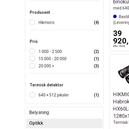
binoku
Produsent
Besti
(Leverin
Hikmicro
(4)
39
920,
Pris
eks. mva
1 000 - 2 500
(2)
15 000 - 20 000
(1)
20 000 >
(3)
Termisk detektor
HIKMI
640 × 512 piksler
(1)
Habrok
HX60L
Belysning
1280x
Optikk