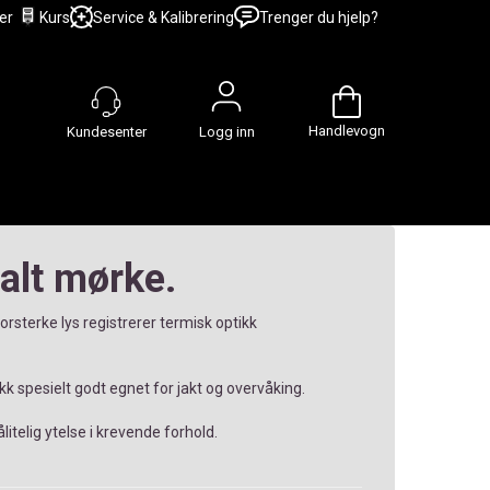
er
Kurs
Service & Kalibrering
Trenger du hjelp?
Handlevogn
Logg inn
talt mørke.
orsterke lys registrerer termisk optikk
 spesielt godt egnet for jakt og overvåking.
litelig ytelse i krevende forhold.