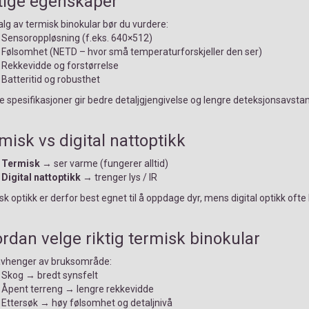
tige egenskaper
lg av termisk binokular bør du vurdere:
Sensoroppløsning (f.eks. 640×512)
Følsomhet (NETD – hvor små temperaturforskjeller den ser)
Rekkevidde og forstørrelse
Batteritid og robusthet
 spesifikasjoner gir bedre detaljgjengivelse og lengre deteksjonsavstan
misk vs digital nattoptikk
Termisk
→ ser varme (fungerer alltid)
Digital nattoptikk
→ trenger lys / IR
k optikk er derfor best egnet til å oppdage dyr, mens digital optikk ofte b
rdan velge riktig termisk binokular
avhenger av bruksområde:
Skog → bredt synsfelt
Åpent terreng → lengre rekkevidde
Ettersøk → høy følsomhet og detaljnivå