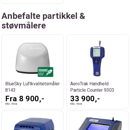
Anbefalte partikkel &
støvmålere
BlueSky Luftkvalitetsmåler
AeroTrak Handheld
8143
Particle Counter 9303
Fra 8 900,-
33 900,-
eks. mva
eks. mva