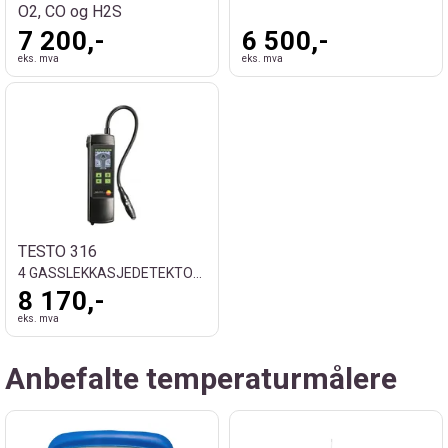
O2, CO og H2S
7 200,-
6 500,-
eks. mva
eks. mva
TESTO 316
4 GASSLEKKASJEDETEKTOR, AMMONIAKK
8 170,-
eks. mva
Anbefalte temperaturmålere