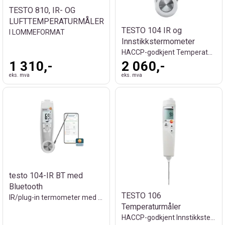
TESTO 810, IR- OG
LUFTTEMPERATURMÅLER
TESTO 104 IR og
I LOMMEFORMAT
Innstikkstermometer
HACCP-godkjent Temperaturmåler
1 310,-
2 060,-
eks. mva
eks. mva
testo 104-IR BT med
Bluetooth
TESTO 106
IR/plug-in termometer med app-tilkobling
Temperaturmåler
HACCP-godkjent Innstikkstermometer