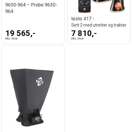
9630-964 – Probe 9630-
964
testo 417 -
Sett 2 med utretter og trakter
19 565,-
7 810,-
eks. mva
eks. mva