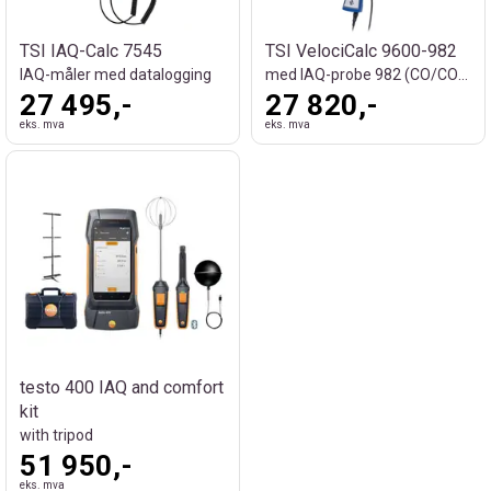
TSI IAQ-Calc 7545
TSI VelociCalc 9600-982
IAQ-måler med datalogging
med IAQ-probe 982 (CO/CO2/%RH/°C)
27 495,-
27 820,-
eks. mva
eks. mva
testo 400 IAQ and comfort
kit
with tripod
51 950,-
eks. mva