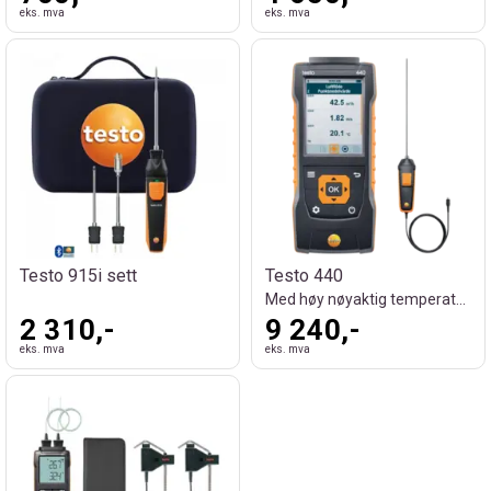
eks. mva
eks. mva
Testo 915i sett
Testo 440
Med høy nøyaktig temperaturføler
2 310,-
9 240,-
eks. mva
eks. mva