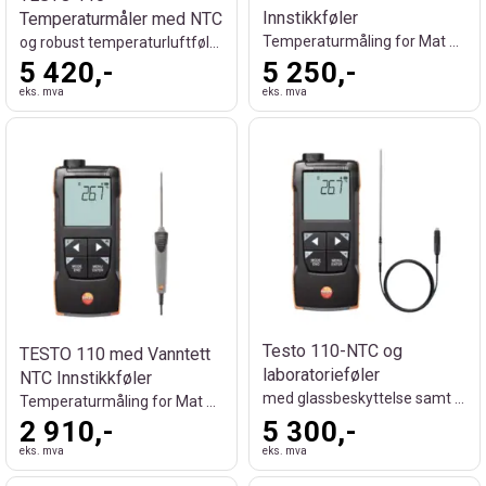
Innstikkføler
Temperaturmåler med NTC
Temperaturmåling for Mat og Laboratorier
og robust temperaturluftføler PT100
5 420,-
5 250,-
eks. mva
eks. mva
Testo 110-NTC og
TESTO 110 med Vanntett
laboratorieføler
NTC Innstikkføler
med glassbeskyttelse samt PT 100 sensor
Temperaturmåling for Mat og Laboratorier
2 910,-
5 300,-
eks. mva
eks. mva