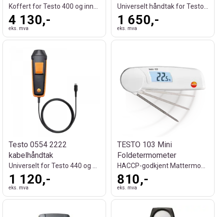
Koffert for Testo 400 og inneklimasett
Universelt håndtak for Testo følerhoder
4 130,-
1 650,-
eks. mva
eks. mva
Testo 0554 2222
TESTO 103 Mini
kabelhåndtak
Foldetermometer
Universelt for Testo 440 og Testo 400
HACCP-godkjent Mattermometer
1 120,-
810,-
eks. mva
eks. mva