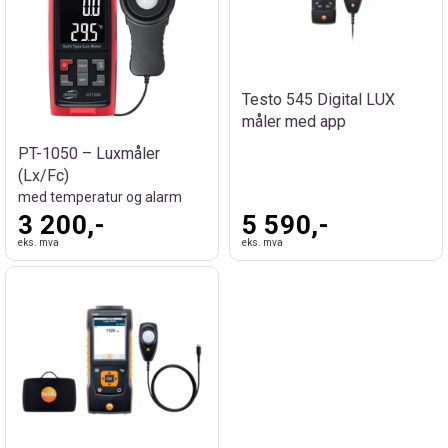
Testo 545 Digital LUX
måler med app
PT-1050 – Luxmåler
(Lx/Fc)
med temperatur og alarm
3 200,-
5 590,-
eks. mva
eks. mva