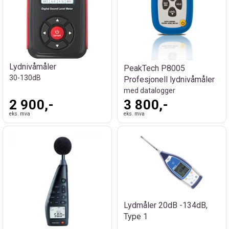
Lydnivåmåler
PeakTech P8005
30-130dB
Profesjonell lydnivåmåler
med datalogger
2 900,-
3 800,-
eks. mva
eks. mva
Lydmåler 20dB -134dB,
Type 1