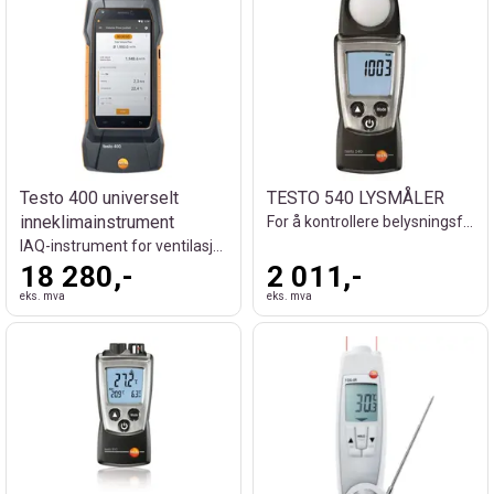
Testo 400 universelt
TESTO 540 LYSMÅLER
inneklimainstrument
For å kontrollere belysningsforhold
IAQ-instrument for ventilasjon og HVAC
18 280,-
2 011,-
eks. mva
eks. mva