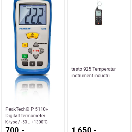
testo 925 Temperatur
instrument industri
PeakTech® P 5110»
Digitalt termometer
K-type / -50 ... +1300°C
700,-
1 650,-