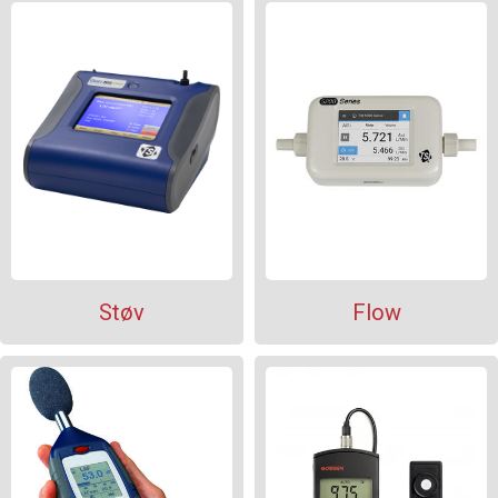
Støv
Flow