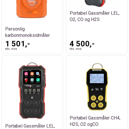
Portabel Gassmåler LEL,
O2, CO og H2S
Personlig
karbonmonoksidmåler
1 501,-
4 500,-
eks. mva
eks. mva
Portabel Gassmåler CH4,
H2S, O2 ogCO
Portabel Gassmåler LEL,