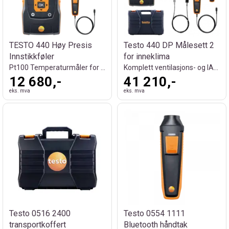
TESTO 440 Høy Presis
Testo 440 DP Målesett 2
Innstikkføler
for inneklima
Pt100 Temperaturmåler for Laboratorium
Komplett ventilasjons- og IAQ-målesett
12 680,-
41 210,-
eks. mva
eks. mva
Testo 0516 2400
Testo 0554 1111
transportkoffert
Bluetooth håndtak