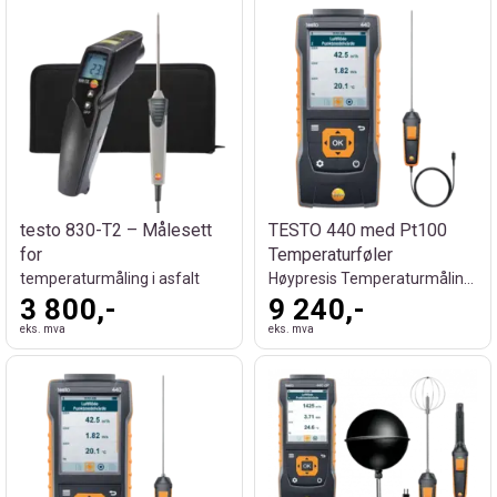
testo 830-T2 – Målesett
TESTO 440 med Pt100
for
Temperaturføler
temperaturmåling i asfalt
Høypresis Temperaturmåling ±0,15 °C
3 800,-
9 240,-
eks. mva
eks. mva