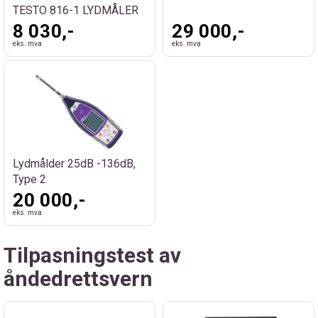
TESTO 816-1 LYDMÅLER
8 030,-
29 000,-
eks. mva
eks. mva
Lydmålder 25dB -136dB,
Type 2
20 000,-
eks. mva
Tilpasningstest av
åndedrettsvern