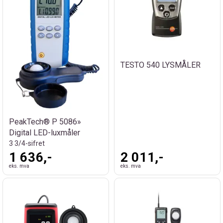
TESTO 540 LYSMÅLER
PeakTech® P 5086»
Digital LED-luxmåler
3 3/4-sifret
1 636,-
2 011,-
eks. mva
eks. mva