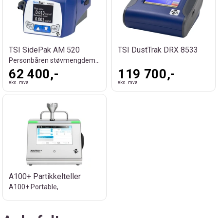
TSI SidePak AM 520
TSI DustTrak DRX 8533
Personbåren støvmengdemåler
62 400,-
119 700,-
eks. mva
eks. mva
A100+ Partikkelteller
A100+ Portable,