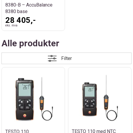
8380-B – AccuBalance
8380 base
28 405,-
eks. mva
Alle produkter
Filter
TESTO 110 med NTC
TESTO 110