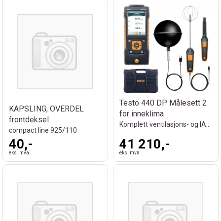
Testo 440 DP Målesett 2
KAPSLING, OVERDEL
for inneklima
frontdeksel
Komplett ventilasjons- og IAQ-målesett
compact line 925/110
40,-
41 210,-
eks. mva
eks. mva