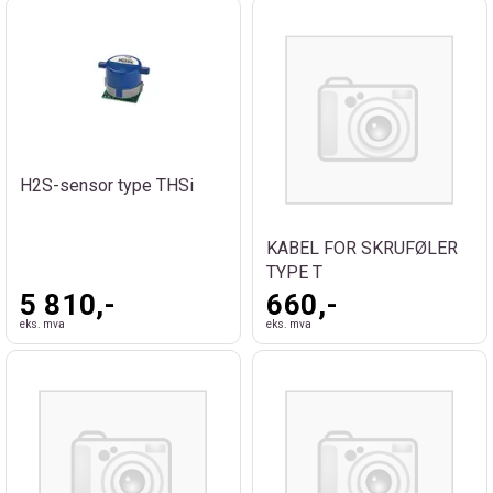
H2S-sensor type THSi
KABEL FOR SKRUFØLER
TYPE T
5 810,-
660,-
eks. mva
eks. mva