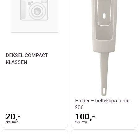
DEKSEL COMPACT
KLASSEN
Holder – belteklips testo
206
20,-
100,-
eks. mva
eks. mva