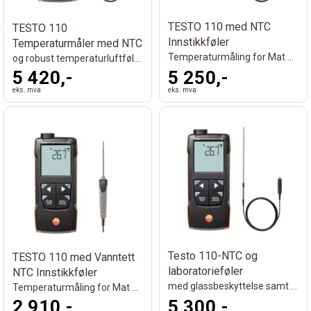
TESTO 110 med NTC
TESTO 110
Innstikkføler
Temperaturmåler med NTC
Temperaturmåling for Mat og Laboratorier
og robust temperaturluftføler PT100
5 420,-
5 250,-
eks. mva
eks. mva
Testo 110-NTC og
TESTO 110 med Vanntett
laboratorieføler
NTC Innstikkføler
med glassbeskyttelse samt PT 100 sensor
Temperaturmåling for Mat og Laboratorier
2 910,-
5 300,-