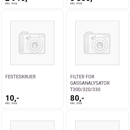
eks. mva
eks. mva
FESTESKRUER
FILTER FOR
GASSANALYSATOR
T300/320/330
10,-
80,-
eks. mva
eks. mva