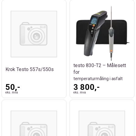
testo 830-T2 – Målesett
Krok Testo 557s/550s
for
temperaturmåling i asfalt
50,-
3 800,-
eks. mva
eks. mva