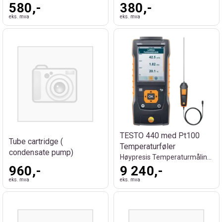
580,-
380,-
eks. mva
eks. mva
TESTO 440 med Pt100
Tube cartridge (
Temperaturføler
condensate pump)
Høypresis Temperaturmåling ±0,15 °C
960,-
9 240,-
eks. mva
eks. mva