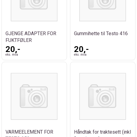
GJENGE ADAPTER FOR
Gummihette til Testo 416
FUKTFØLER
20,-
20,-
eks. mva
eks. mva
VARMEELEMENT FOR
Håndtak for traktesett (inkl