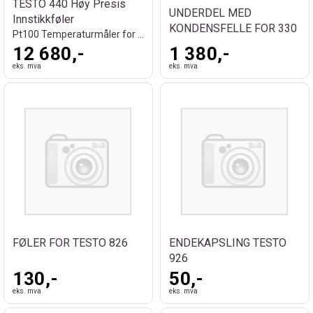
TESTO 440 Høy Presis
UNDERDEL MED
Innstikkføler
KONDENSFELLE FOR 330
Pt100 Temperaturmåler for Laboratorium
12 680,-
1 380,-
eks. mva
eks. mva
FØLER FOR TESTO 826
ENDEKAPSLING TESTO
926
130,-
50,-
eks. mva
eks. mva