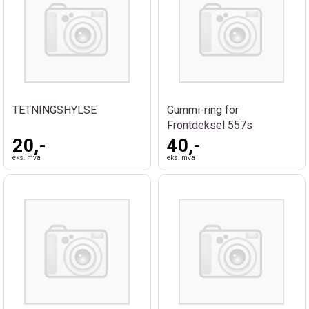
TETNINGSHYLSE
Gummi-ring for
Frontdeksel 557s
20,-
40,-
eks. mva
eks. mva