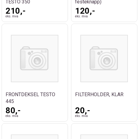
TESTO 350
festeknapp)
210,-
120,-
eks. mva
eks. mva
FRONTDEKSEL TESTO
FILTERHOLDER, KLAR
445
80,-
20,-
eks. mva
eks. mva