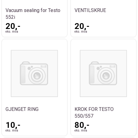
Vacuum sealing for Testo
VENTILSKRUE
552i
20,-
20,-
eks. mva
eks. mva
GJENGET RING
KROK FOR TESTO
550/557
10,-
80,-
eks. mva
eks. mva