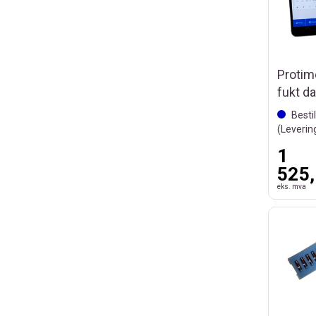
Protim
fukt da
Besti
(Leverin
1
525,
eks. mva