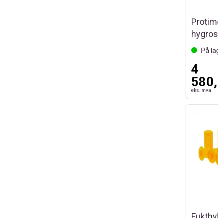
Protim
hygrost
På la
4
580,
eks. mva
Fukth