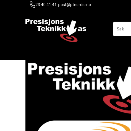
23 40 41 41
-
post@ptnordic.no