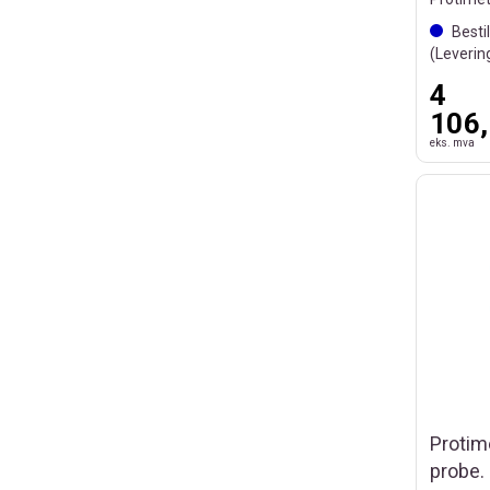
Besti
(Leverin
4
106,
eks. mva
Protim
probe.