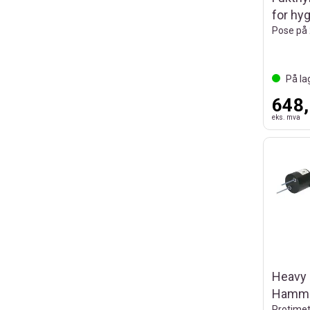
for hyg
Pose på 
På la
648,
eks. mva
Heavy 
Hamme
Protimet