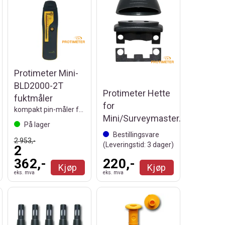
Protimeter Mini-
BLD2000-2T
Protimeter Hette
fuktmåler
for
kompakt pin-måler for rask fuktkontroll
Mini/Surveymaster.
På lager
Bestillingsvare
2 953,-
(Leveringstid:
3
dager)
2
362,-
220,-
Kjøp
Kjøp
eks. mva
eks. mva