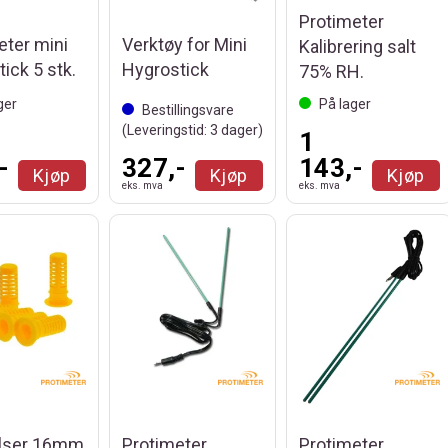
Protimeter
eter mini
Verktøy for Mini
Kalibrering salt
ick 5 stk.
Hygrostick
75% RH.
ger
På lager
Bestillingsvare
(Leveringstid:
3
dager)
1
-
327,-
143,-
Kjøp
Kjøp
Kjøp
eks. mva
eks. mva
ylser 16mm
Protimeter
Protimeter