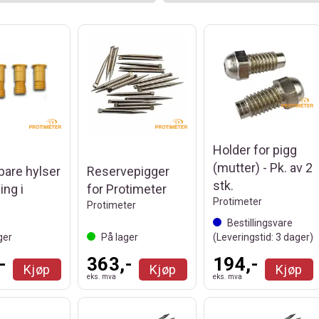
Holder for pigg
(mutter) - Pk. av 2
bare hylser
Reservepigger
stk.
ing i
for Protimeter
Protimeter
g
Protimeter
Bestillingsvare
ger
På lager
(Leveringstid:
3
dager)
-
363,-
194,-
Kjøp
Kjøp
Kjøp
eks. mva
eks. mva