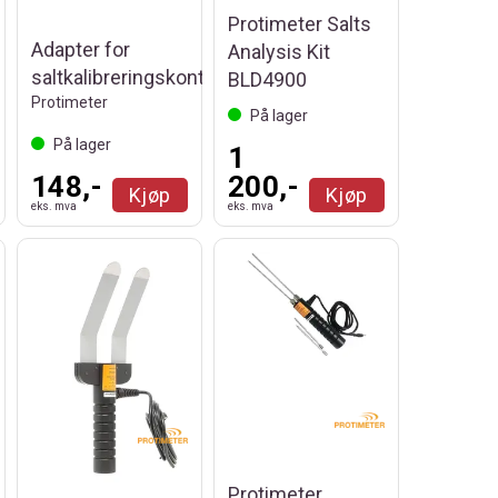
Protimeter Salts
Adapter for
Analysis Kit
saltkalibreringskontroll
BLD4900
Protimeter
På lager
På lager
1
148,-
200,-
Kjøp
Kjøp
eks. mva
eks. mva
Protimeter