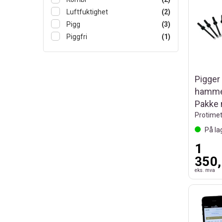
Luftfuktighet
(2)
Pigg
(3)
Piggfri
(1)
Pigger 
hamme
Pakke
Protimet
På la
1
350,
eks. mva