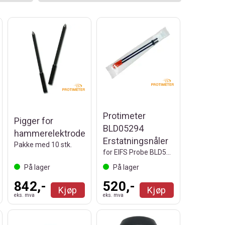
Protimeter
Pigger for
BLD05294
hammerelektrode
Erstatningsnåler
Pakke med 10 stk.
for EIFS Probe BLD5070
På lager
På lager
842,-
520,-
Kjøp
Kjøp
eks. mva
eks. mva