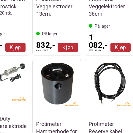
rostick
Veggelektroder
Veggelektroder
20 stk.
13cm.
36cm.
På lager
ger
På lager
1
-
832,-
082,-
Kjøp
Kjøp
Kjøp
eks. mva
eks. mva
Duty
Protimeter
Protimeter
relektrode
Hammerhode for.
Reserve kabel.
er