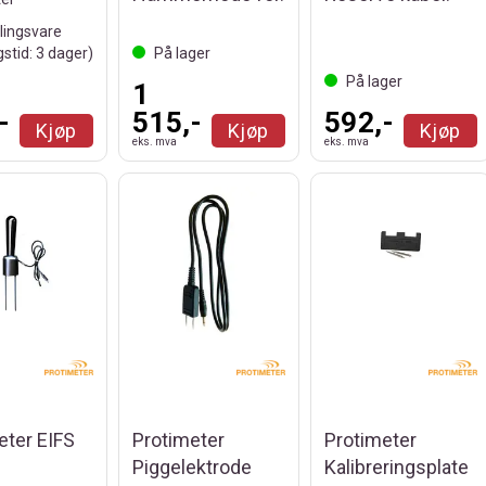
llingsvare
gstid:
3
dager)
På lager
På lager
1
-
515,-
592,-
Kjøp
Kjøp
Kjøp
eks. mva
eks. mva
eter EIFS
Protimeter
Protimeter
Piggelektrode
Kalibreringsplate