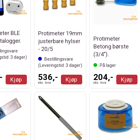
eter BLE
Protimeter 19mm
Protimeter
talogger.
justerbare hylser
Betong børste
- 20/5
llingsvare
(3/4”).
gstid:
3
dager)
Bestillingsvare
(Leveringstid:
3
dager)
På lager
-
536,-
204,-
Kjøp
Kjøp
Kjøp
eks. mva
eks. mva