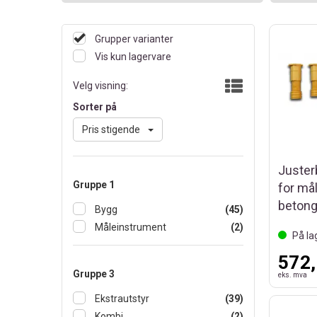
Grupper varianter
Vis kun lagervare
Velg visning:
Sorter på
Pris stigende
Juster
Gruppe 1
for mål
beton
Bygg
(45)
Måleinstrument
(2)
På la
572,
Gruppe 3
eks. mva
Ekstrautstyr
(39)
Kombi
(2)