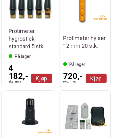
Protimeter
Protimeter hylser
hygrostick
12 mm 20 stk.
standard 5 stk.
På lager
På lager
4
182,-
720,-
Kjøp
Kjøp
eks. mva
eks. mva