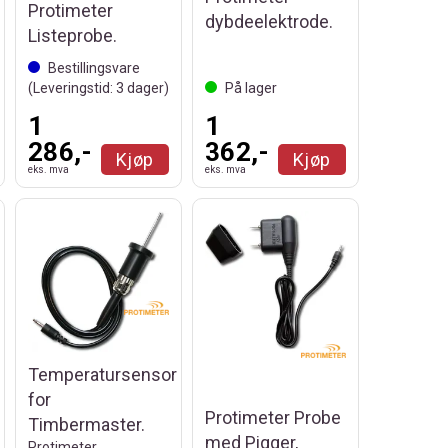
Protimeter
dybdeelektrode.
Listeprobe.
Bestillingsvare
(Leveringstid:
3
dager)
På lager
1
1
286,-
362,-
Kjøp
Kjøp
eks. mva
eks. mva
Temperatursensor
for
Protimeter Probe
Timbermaster.
med Pigger,
Protimeter