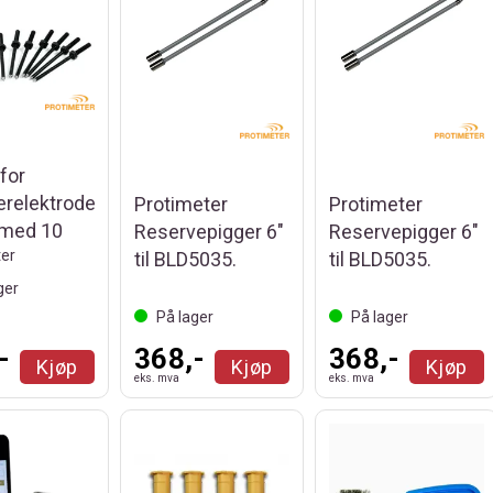
for
relektrode
Protimeter
Protimeter
 med 10
Reservepigger 6"
Reservepigger 6"
er
til BLD5035.
til BLD5035.
ger
På lager
På lager
-
368,-
368,-
Kjøp
Kjøp
Kjøp
eks. mva
eks. mva