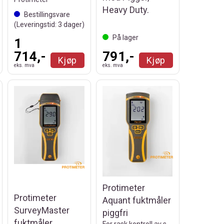
Heavy Duty.
Bestillingsvare
(Leveringstid:
3
dager)
På lager
1
714,-
791,-
Kjøp
Kjøp
eks. mva
eks. mva
Protimeter
Protimeter
Aquant fuktmåler
SurveyMaster
piggfri
fuktmåler