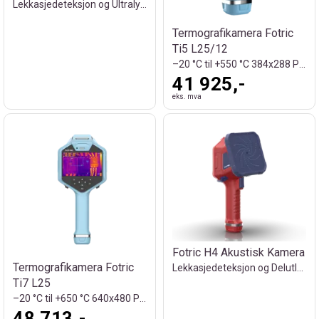
Lekkasjedeteksjon og Ultralydinspeksjon
Termografikamera Fotric
Ti5 L25/12
–20 °C til +550 °C 384x288 Piksler DEMO
41 925,-
eks. mva
Fotric H4 Akustisk Kamera
Termografikamera Fotric
Lekkasjedeteksjon og Delutladninger 200m
Ti7 L25
–20 °C til +650 °C 640x480 Piksler DEMO
48 713,-