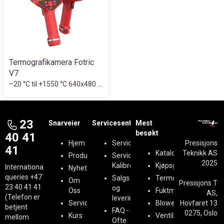
Termografikamera Fotric
V7
–20 °C til +1550 °C 640x480 Piksler
23
Snarveier
Servicesenter
Mest
besøkt
40 41
Hjem
Serviceregistrering
Presisjons
41
Kataloger
Teknikk AS
Produkter
Service &
2025
Kalibrering
Kjøpsguider
International
Nyheter
queries
+47
Salgs
Termografi
Om
Presisjons Te
23 40 41 41
og
Oss
Fuktmåling
AS,
(Telefon er
leveringsbetingelser
Service
BlowerDoor
Hovfaret 13
betjent
FAQ -
0275, Oslo
Kurs
Ventilasjon
mellom
Ofte