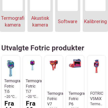
Termografi
Akustisk
Software
Kalibrering
kamera
kamera
Utvalgte Fotric produkter
Termografikamera
Termografikamera
Fotric
Fotric
Ti5
Ti7
Termografikamera
Termografikamera
FOTRIC
–20 °C til +550 °C 384x288 Piksler
–20 °C til +650 °C 640x480 Piksler
Fotric
Fotric
V5MiX
Fra
Fra
V7
P6
Termografi/Akustisk Kamera