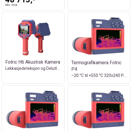
eks. mva
Fotric H6 Akustisk Kamera
Termografikamera Fotric
Lekkasjedeteksjon og Delutladninger 200m
P4
–20 °C til +550 °C 320x240 Piksler