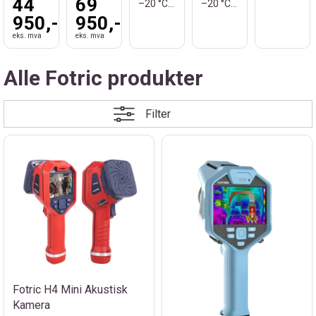
44
69
–20 °C til +1550 °C 640x480 Piksler
–20 °C til +550 °C 480x360 Piksler
950,-
950,-
eks. mva
eks. mva
Alle Fotric produkter
Filter
Fotric H4 Mini Akustisk
Kamera