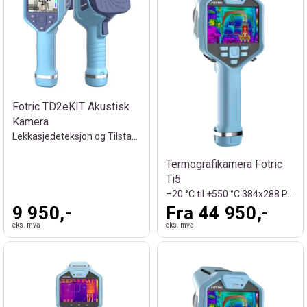
Fotric TD2eKIT Akustisk
Kamera
Lekkasjedeteksjon og Tilstandskontroll
Termografikamera Fotric
Ti5
–20 °C til +550 °C 384x288 Piksler
9 950,-
Fra 44 950,-
eks. mva
eks. mva