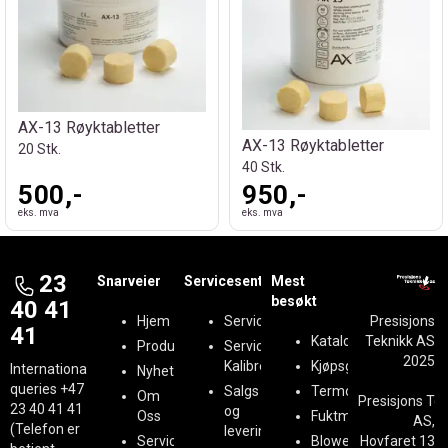
AX-13 Røyktabletter
AX-13 Røyktabletter
20 Stk.
40 Stk.
500,-
950,-
eks. mva
eks. mva
23
Snarveier
Servicesenter
Mest
besøkt
40 41
Hjem
Serviceregistrering
Presisjons
41
Kataloger
Teknikk AS
Produkter
Service &
2025
Kalibrering
Kjøpsguider
International
Nyheter
queries
+47
Salgs
Termografi
Om
Presisjons Te
23 40 41 41
og
Oss
Fuktmåling
AS,
(Telefon er
leveringsbetingelser
Service
BlowerDoor
Hovfaret 13